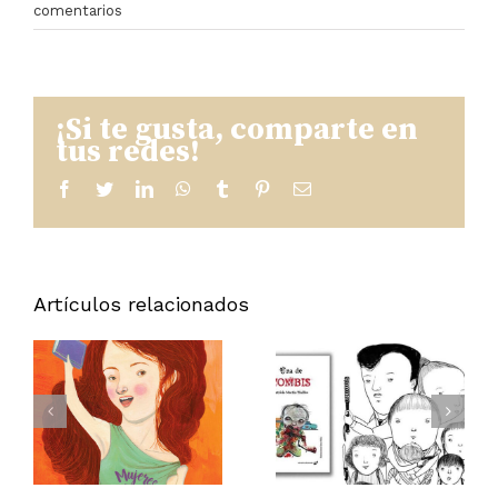
comentarios
¡Si te gusta, comparte en
tus redes!
facebook
twitter
linkedin
whatsapp
tumblr
pinterest
Correo
electrónico
Artículos relacionados
*
¡EMPEZA
A
UNA DE
TRABAJA