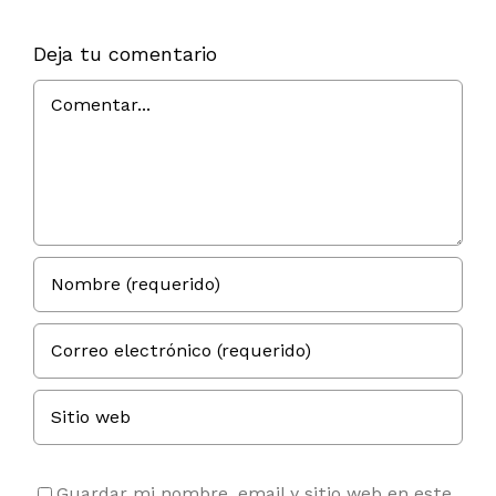
E
ZOMBIS
CON
A
ZUNINO
Deja tu comentario
GALERY!
Comentar
*
Guardar mi nombre, email y sitio web en este