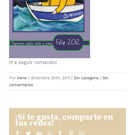
¡Y a seguir remando!
Por
Irene
|
diciembre 25th, 2011
|
Sin categoría
|
Sin
comentarios
¡Si te gusta, comparte en
tus redes!
facebook
twitter
linkedin
whatsapp
tumblr
pinterest
Correo