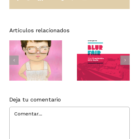
electrónico
Artículos relacionados
*
:
*
ESTAMOS
BLURFAIR
LOCOS
e
*
POR TUS
Deja tu comentario
HUESOS *
Comentar