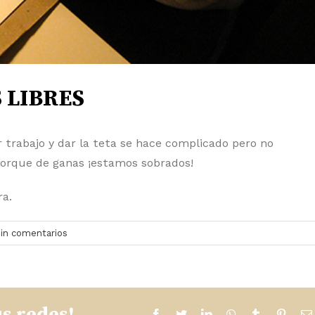
 LIBRES
 trabajo y dar la teta se hace complicado pero no
porque de ganas ¡estamos sobrados!
ra.
in comentarios
us redes!
facebook
twitter
linkedin
whatsapp
tumblr
pinter